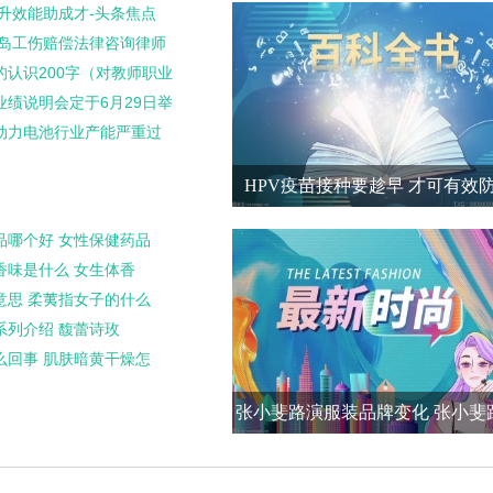
什么?
提升效能助成才-头条焦点
青岛工伤赔偿法律咨询律师
的认识200字（对教师职业
业绩说明会定于6月29日举
动力电池行业产能严重过
HPV疫苗接种要趁早 才可有效
品哪个好 女性保健药品
香味是什么 女生体香
意思 柔荑指女子的什么
系列介绍 馥蕾诗玫
么回事 肌肤暗黄干燥怎
​张小斐路演服装品牌变化 张小斐
服装品牌变化是什么