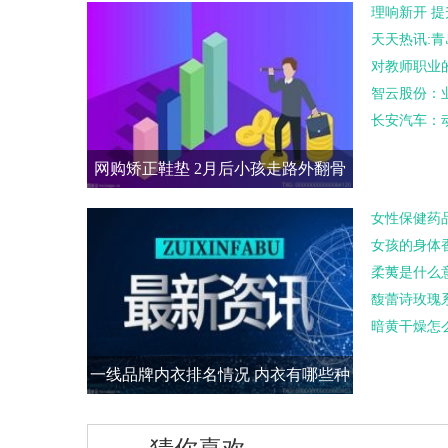
列?
理响新开 
天天热讯:
对教师职业
智云股份：
长安汽车：
网购矫正鞋垫 2月后小孩走路外翻骨
头变形
女性保健药
女孩的身体
柔荑是什么
馥蕾诗玫瑰
暗黄干燥怎
一线品牌内衣排名情况 内衣有哪些种
类汇总