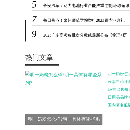
5
长安汽车：动力电池行业产能严重过剩|环球短讯
7
每日焦点！泉州师范学院举行2023届毕业典礼
9
2023广东高考各批次分数线最新公布【物理+历
史】-全球速读
热门文章
明一奶粉怎
云南白药牙
LV推出售价8
日用品品牌
国内著名服
明一奶粉怎么样?明一具体有哪些系