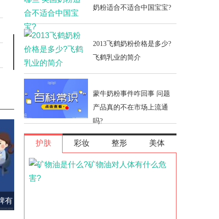
奶粉适合不适合中国宝宝?
2013飞鹤奶粉价格是多少?
飞鹤乳业的简介
蒙牛奶粉事件咋回事 问题
产品真的不在市场上流通
吗?
护肤
彩妆
整形
美体
牌有