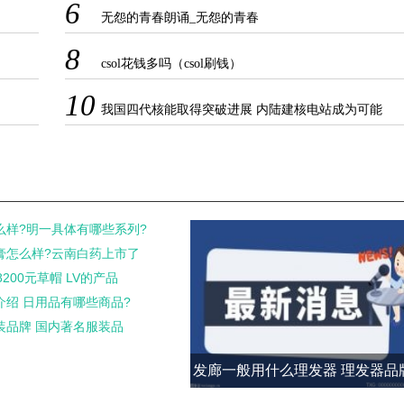
6
无怨的青春朗诵_无怨的青春
8
csol花钱多吗（csol刷钱）
10
我国四代核能取得突破进展 内陆建核电站成为可能
么样?明一具体有哪些系列?
膏怎么样?云南白药上市了
200元草帽 LV的产品
介绍 日用品有哪些商品?
装品牌 国内著名服装品
发廊一般用什么理发器 理发器品