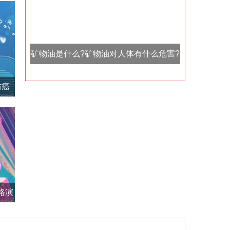
矿物油是什么?矿物油对人体有什么危害?
黄金蛋白线
防癌
路演