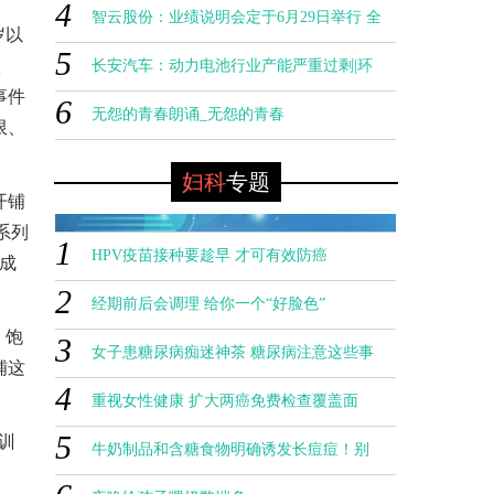
4
识） 焦点热讯
智云股份：业绩说明会定于6月29日举行 全
理响新开 提升效能助成才-头条焦点
岁以
5
0
球头条
队
长安汽车：动力电池行业产能严重过剩|环
事件
6
球短讯
无怨的青春朗诵_无怨的青春
限、
妇科
专题
开铺
系列
1
HPV疫苗接种要趁早 才可有效防癌
成
2
经期前后会调理 给你一个“好脸色”
、饱
3
女子患糖尿病痴迷神茶 糖尿病注意这些事
铺这
4
重视女性健康 扩大两癌免费检查覆盖面
HPV疫苗接种要趁早 才可有效防癌
5
训
0
牛奶制品和含糖食物明确诱发长痘痘！别