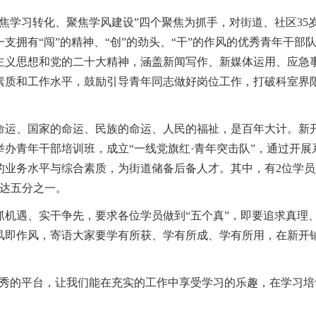
焦学习转化、聚焦学风建设”四个聚焦为抓手，对街道、社区35
支拥有“闯”的精神、“创”的劲头、“干”的作风的优秀青年干部
主义思想和党的二十大精神，涵盖新闻写作、新媒体运用、应急
素质和工作水平，鼓励引导青年同志做好岗位工作，打破科室界
。
命运、国家的命运、民族的命运、人民的福祉，是百年大计。新
办青年干部培训班，成立“一线党旗红·青年突击队”，通过开展
的业务水平与综合素质，为街道储备后备人才。其中，有2位学员
比达五分之一。
机遇、实干争先，要求各位学员做到“五个真”，即要追求真理
风即作风，寄语大家要学有所获、学有所成、学有所用，在新开
优秀的平台，让我们能在充实的工作中享受学习的乐趣，在学习培