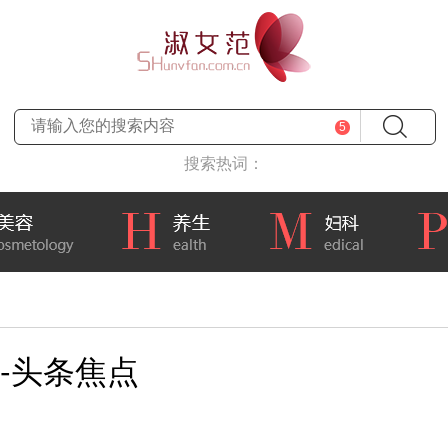
5
搜索热词：
-头条焦点