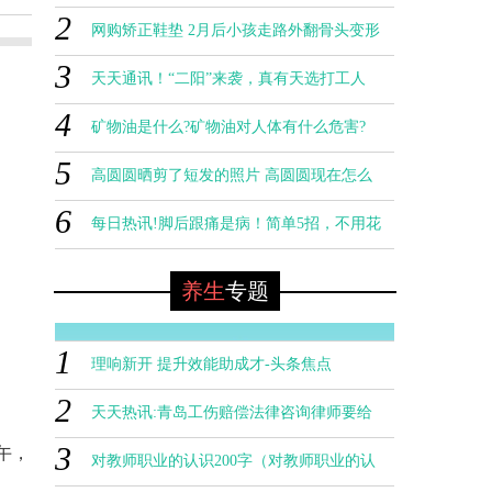
2
网购矫正鞋垫 2月后小孩走路外翻骨头变形
3
天天通讯！“二阳”来袭，真有天选打工人
4
吗？
矿物油是什么?矿物油对人体有什么危害?
发廊一般用什么理发器 理发器品牌有什
5
0
么?
​高圆圆晒剪了短发的照片 高圆圆现在怎么
6
样？
每日热讯!脚后跟痛是病！简单5招，不用花
钱，赶走疼痛！
养生
专题
1
理响新开 提升效能助成才-头条焦点
2
天天热讯:青岛工伤赔偿法律咨询律师要给
3
午，
多少钱
对教师职业的认识200字（对教师职业的认