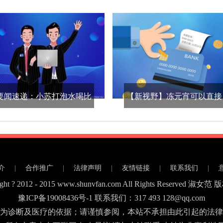
要闻速递：小苏打泡水喝比
【新视野】冻元宵可以直接
例是多少 苏打水一天喝多少
油炸吗 炸元宵需要解冻吗
最好
介
|
合作推广
|
法律声明
|
友情链接
|
联系我们
|
ight ? 2012 - 2015 www.shunvfan.com All Rights Reserved 淑女
豫ICP备19008436号-1
联系我们：317 493 128@qq.com
为诊断及医疗的依据；请谨慎参阅，本站不承担由此引起的法律